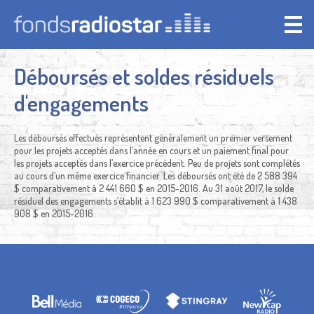
Jump
to
navigation
Déboursés et soldes résiduels
Back
to
top
d'engagements
Les déboursés effectués représentent généralement un premier versement
pour les projets acceptés dans l’année en cours et un paiement final pour
les projets acceptés dans l’exercice précédent. Peu de projets sont complétés
au cours d’un même exercice financier. Les déboursés ont été de 2 588 394
$ comparativement à 2 441 660 $ en 2015-2016. Au 31 août 2017, le solde
résiduel des engagements s’établit à 1 623 990 $ comparativement à 1 438
908 $ en 2015-2016.
Back
to
top